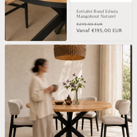
Eettafel Rond Edwin
Mangohout Naturel
Normale
Aanbiedingsp
€249,00 EUR
prijs
Vanaf €195,00 EUR