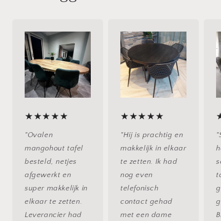
★★★★★
★★★★★
"Ovalen
"Hij is prachtig en
"
mangohout tafel
makkelijk in elkaar
h
besteld, netjes
te zetten. Ik had
s
afgewerkt en
nog even
t
super makkelijk in
telefonisch
g
elkaar te zetten.
contact gehad
g
Leverancier had
met een dame
B