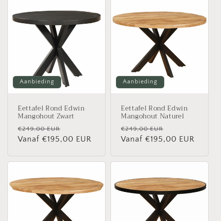
Aanbieding
Aanbieding
Eettafel Rond Edwin
Eettafel Rond Edwin
Mangohout Zwart
Mangohout Naturel
Normale
Aanbiedingsprijs
Normale
Aanbiedingspr
€249,00 EUR
€249,00 EUR
prijs
Vanaf €195,00 EUR
prijs
Vanaf €195,00 EUR