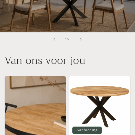
van
1
/
2
Van ons voor jou
Aanbieding