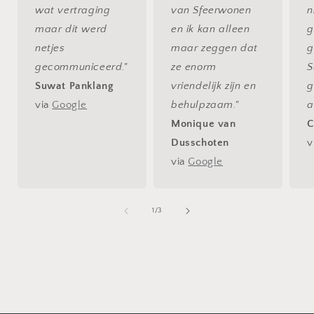
wat vertraging
van Sfeerwonen
n
maar dit werd
en ik kan alleen
g
netjes
maar zeggen dat
g
gecommuniceerd."
ze enorm
S
Suwat Panklang
vriendelijk zijn en
g
via
Google
behulpzaam."
a
Monique van
C
Dusschoten
v
via
Google
van
1
/
3