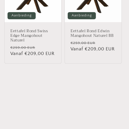
Aanbieding
Aanbieding
Eettafel Rond Swiss
Eettafel Rond Edwin
Edge Mangohout
Mangohout Naturel BB
Naturel
Normale
Aanbiedingspr
€259,00 EUR
Normale
Aanbiedingsprijs
€259,00 EUR
prijs
Vanaf €209,00 EUR
prijs
Vanaf €209,00 EUR